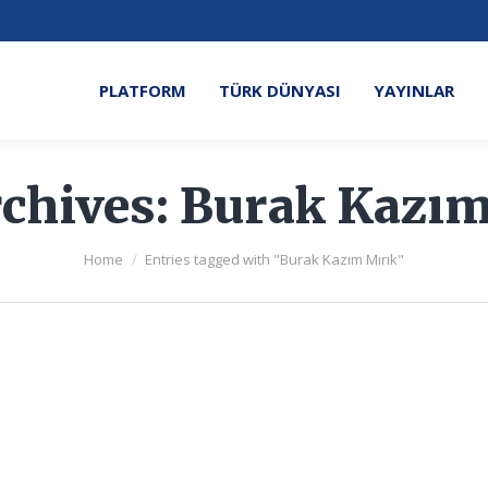
PLATFORM
TÜRK DÜNYASI
YAYINLAR
chives:
Burak Kazım
You are here:
Home
Entries tagged with "Burak Kazım Mırık"