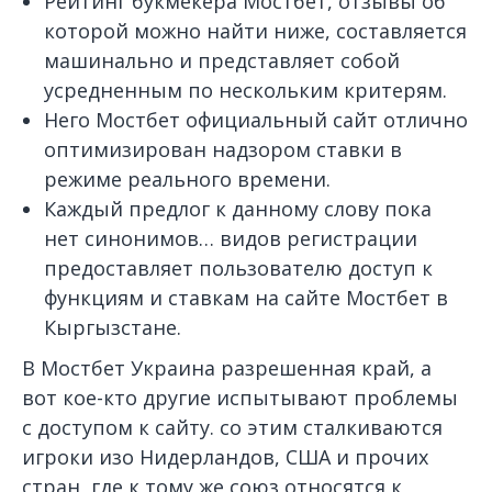
Рейтинг букмекера Мостбет, отзывы об
которой можно найти ниже, составляется
машинально и представляет собой
усредненным по нескольким критерям.
Него Мостбет официальный сайт отлично
оптимизирован надзором ставки в
режиме реального времени.
Каждый предлог к данному слову пока
нет синонимов… видов регистрации
предоставляет пользователю доступ к
функциям и ставкам на сайте Мостбет в
Кыргызстане.
В Мостбет Украина разрешенная край, а
вот кое-кто другие испытывают проблемы
с доступом к сайту. со этим сталкиваются
игроки изо Нидерландов, США и прочих
стран, где к тому же союз относятся к