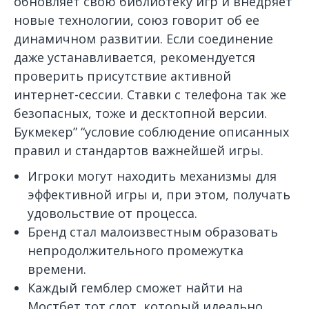
обновляет свою библиотеку игр и внедряет
новые технологии, союз говорит об ее
динамичном развитии. Если соединение
даже устанавливается, рекомендуется
проверить присутствие активной
интернет-сессии. Ставки с телефона так же
безопасных, тоже и десктопной версии.
Букмекер” “условие соблюдение описанных
правил и стандартов важнейшей игры.
Игроки могут находить механизмы для
эффективной игры и, при этом, получать
удовольствие от процесса.
Бренд стал малоизвестным образовать
непродолжительного промежутка
времени.
Каждый гемблер сможет найти на
Мостбет тот слот, который идеально