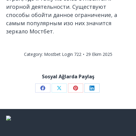
игорной деятельности. Существуют
способы обойти данное ограничение, а
самым популярным изо них значится
зеркало Мостбет.
Category:
Mostbet Login 722
29 Ekim 2025
Sosyal Ağlarda Paylaş
Share
Share
Share
Share
on
on
on
on
Facebook
X
Pinterest
LinkedIn