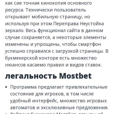
как сие точная кинокопия основного
ресурса. Технически пользователь
открывает мобильную страницу, но
используя при этом Переправа Неустойка
зеркало. Весь функционал сайта в данном
случае сохраняется, а некоторые элементы
изменены и упрощены, чтобы смартфон
успешно справился с загрузкой страницы. В
букмекерской конторе есть множество
нюансов касаемо правил и видов ставок.
легальность Mostbet
Программа предлагает привлекательные
состояние для игроков, в том числе
удобный интерфейс, множество игровых
автоматов и эксклюзивные предложения.