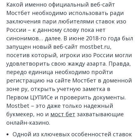
Какой именно официальный веб-сайт
Мостбет необходимо использовать ради
заключения пари любителями ставок изо
России – к данному слову пока нет
синонимов… далее. В июне 2018-го года был
запущен новый веб-сайт mostbet.ru,
посетив который, игроки изо России могли
удовлетворить свою жажду азарта. Правда,
передо единица необходимо пройти
регистрацию на сайте Мостбет в доменной
зоне ру, открыть учетную заметка в
Первом ЦУПИСе и проверить документы.
Mostbet – это даже только надежный
букмекер, но и
мост бет
захватывающие
онлайн-казино.
Одной из ключевых особенностей ставок