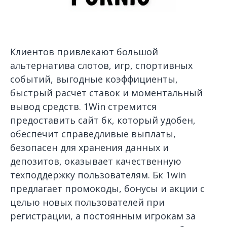
Клиентов привлекают большой
альтернатива слотов, игр, спортивных
событий, выгодные коэффициенты,
быстрый расчет ставок и моментальный
вывод средств. 1Win стремится
предоставить сайт бк, который удобен,
обеспечит справедливые выплаты,
безопасен для хранения данных и
депозитов, оказывает качественную
техподдержку пользователям. Бк 1win
предлагает промокоды, бонусы и акции с
целью новых пользователей при
регистрации, а постоянным игрокам за