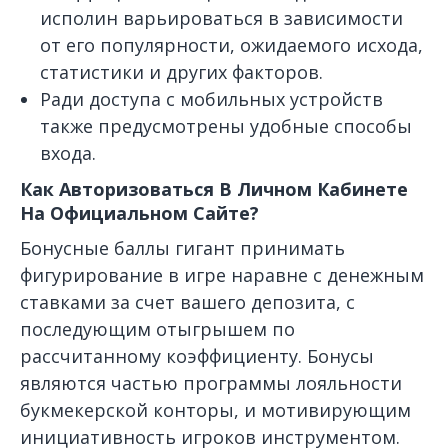
исполин варьироваться в зависимости
от его популярности, ожидаемого исхода,
статистики и других факторов.
Ради доступа с мобильных устройств
также предусмотрены удобные способы
входа.
Как Авторизоваться В Личном Кабинете
На Официальном Сайте?
Бонусные баллы гигант принимать
фигурирование в игре наравне с денежным
ставками за счет вашего депозита, с
последующим отыгрышем по
рассчитанному коэффициенту. Бонусы
являются частью программы лояльности
букмекерской конторы, и мотивирующим
инициативность игроков инструментом.