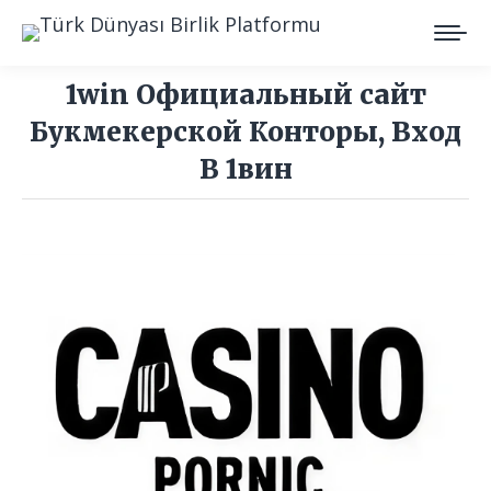
1win Официальный сайт
Букмекерской Конторы, Вход
В 1вин
You are here: