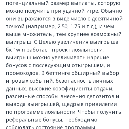
потенциальный размер выплаты, которую
можно получить при удачной игре. Обычно
они выражаются в виде число с десятичной
точкой (например, 2.50, 1.75 и т.д.), и чем
выше множитель , тем крупнее возможный
выигрыш. С Целью увеличения выигрыша
бк 1win работает проект лояльности,
выигрыш можно увеличивать наречие
бонусов с последующим отыгрышем, и
промокодов. В беттинге обширный выбор
игровых событий, безопасность личных
данных, высокие коэффициенты отдачи,
различные способы внесения депозитов и
вывода выигрышей, щедрые привилегии
по программе лояльности. Чтобы по͏лучить
реферальные ͏бонусы, необходимо
соблюдать состояние программы.