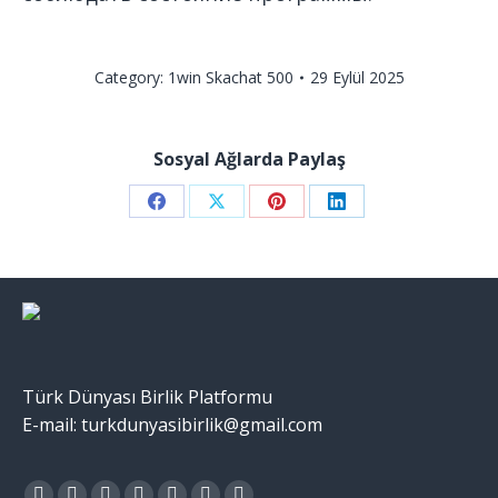
Category:
1win Skachat 500
29 Eylül 2025
Sosyal Ağlarda Paylaş
Share
Share
Share
Share
on
on
on
on
Facebook
X
Pinterest
LinkedIn
Türk Dünyası Birlik Platformu
E-mail: turkdunyasibirlik@gmail.com
Find us on: