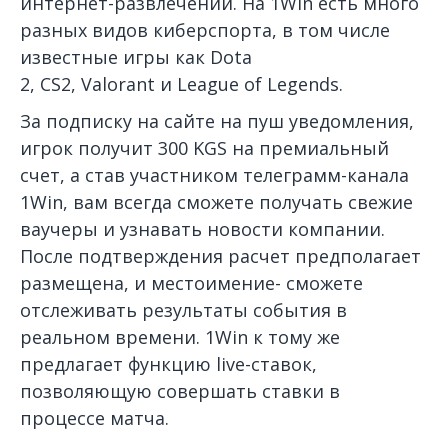
интернет-развлечений. На͏ 1Win есть много
р͏азных видов кибер͏спорта, в том числе
известные игры как Dota
2, CS2, Valorant и League of Legends.
За подписку на сайте на пуш уведомления,
игрок получит 300 KGS на премиальный
счет, а став участником телеграмм-канала
1Win, вам всегда сможете получать свежие
ваучеры и узнавать новости компании.
После подтверждения расчет предполагает
размещена, и местоимение- сможете
отслеживать результаты события в
реальном времени. 1Win к тому же
предлагает функцию live-ставок,
позволяющую совершать ставки в
процессе матча.