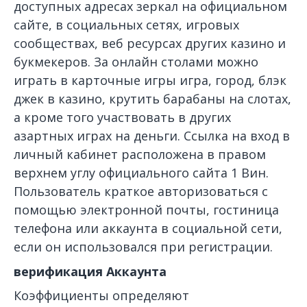
доступных адресах зеркал на официальном
сайте, в социальных сетях, игровых
сообществах, веб ресурсах других казино и
букмекеров. За онлайн столами можно
играть в карточные игры игра, город, блэк
джек в казино, крутить барабаны на слотах,
а кроме того участвовать в других
азартных играх на деньги. Ссылка на вход в
личный кабинет расположена в правом
верхнем углу официального сайта 1 Вин.
Пользователь краткое авторизоваться с
помощью электронной почты, гостиница
телефона или аккаунта в социальной сети,
если он использовался при регистрации.
верификация Аккаунта
Коэффициенты определяют