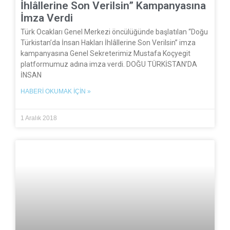
İhlâllerine Son Verilsin” Kampanyasına
İmza Verdi
Türk Ocakları Genel Merkezi öncülüğünde başlatılan “Doğu
Türkistan’da İnsan Hakları İhlâllerine Son Verilsin” imza
kampanyasına Genel Sekreterimiz Mustafa Koçyegit
platformumuz adına imza verdi. DOĞU TÜRKİSTAN’DA
İNSAN
HABERI OKUMAK İÇIN »
1 Aralık 2018