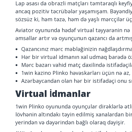
Lap əsası da obrazli matçları təmtəraqlı keyf
ancaq pozitiv təcrübələr yaşamışam. Bəyəndi
sözsüz ki, həm təzə, həm də yaşlı mərcçilər üç
Aviator oyununda hədəf virtual təyyarənin n
əmsallar artır və oyunçunun qazancı da artmı
Qazancınız mərc məbləğinizin nağdlaşdırma 
Hər bir virtual idmanın xal udmaq barədə öz
Mərc bazarı vahid matç daxilində istifadəçi
1win kazino Plinko həvəskarları üçün nə az, 
Azərbaycandan olan hər bir istifadəçi onu s
Virtual İdmanlar
1win Plinko oyununda oyunçular dirəklərlə ətl
lövhənin altındakı təyin edilmiş xanalardan b
yerindən və dəyərindən bağlı olaraq dəyişir.