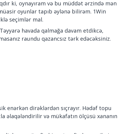
rtıqdır ki, oynayıram və bu müddət ərzində mən
üasir oyunlar tapıb əylənə bilirəm. 1Win
iklə seçimlər mal.
. Təyyarə havada qalmağa davam etdikcə,
masanız raundu qazancsız tərk edəcəksiniz.
sik enərkən dirəklərdən sıçrayır. Hədəf topu
la əlaqələndirilir və mükafatın ölçüsü xananın