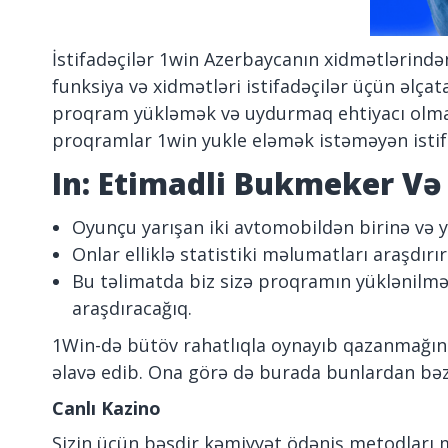
İstifadəçilər 1win Azerbaycanın xidmətlərindən,
funksiya və xidmətləri istifadəçilər üçün əlça
proqram yükləmək və uydurmaq ehtiyacı olmadan
proqramlar 1win yukle eləmək istəməyən istifa
In: Etimadli Bukmeker Və
Oyunçu yarışan iki avtomobildən birinə və 
Onlar elliklə statistiki məlumatları araşdırır
Bu təlimatda biz sizə proqramın yüklənilməs
araşdıracağıq.
1Win-də bütöv rahatlıqla oynayıb qazanmağını
əlavə edib. Ona görə də burada bunlardan bəzi
Canlı Kazino
Sizin üçün bəsdir kəmiyyət ödəniş metodları möv