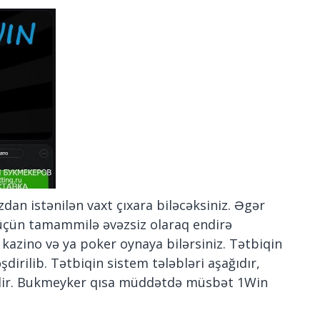
an istənilən vaxt çıxara biləcəksiniz. Əgər
 üçün tamammilə əvəzsiz olaraq endirə
kazino və ya poker oynaya bilərsiniz. Tətbiqin
irilib. Tətbiqin sistem tələbləri aşağıdır,
edir. Bukmeyker qısa müddətdə müsbət 1Win