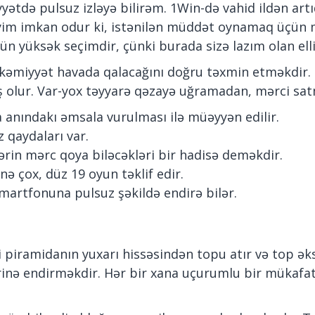
iyyətdə pulsuz izləyə bilirəm. 1Win-də vahid ildən a
yim imkan odur ki, istənilən müddət oynamaq üçün m
ün yüksək seçimdir, çünki burada sizə lazım olan ell
ə kəmiyyət havada qalacağını doğru təxmin etməkdir
ş olur. Var-yox təyyarə qəzayə uğramadan, mərci sat
anındakı əmsala vurulması ilə müəyyən edilir.
 qaydaları var.
lərin mərc qoya biləcəkləri bir hadisə deməkdir.
nə çox, düz 19 oyun təklif edir.
martfonuna pulsuz şəkildə endirə bilər.
i piramidanın yuxarı hissəsindən topu atır və top ək
irinə endirməkdir. Hər bir xana uçurumlu bir mükafat