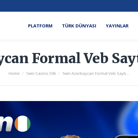
PLATFORM
TÜRK DÜNYASI
YAYINLAR
can Formal Veb Sayt
You are here:
Home
1win Casino 596
1win Azerbaycan Formal Veb Saytı…