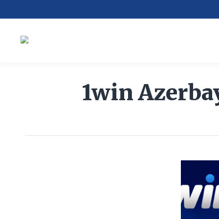
1win Azerbay