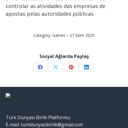
controlar as atividades das empresas de
apostas pelas autoridades públicas.
Category:
Games
27 Ekim 2025
Sosyal Ağlarda Paylaş
Share
Share
Share
Share
on
on
on
on
Facebook
X
Pinterest
LinkedIn
Türk Dünyası Birlik Platformu
E-mail: turkdunyasibirlik@gmail.com