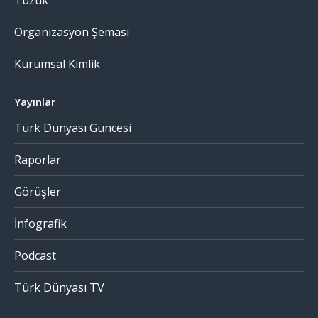
Tüzük
window
window
window
window
window
window
window
Organizasyon Şeması
Kurumsal Kimlik
Yayınlar
Türk Dünyası Güncesi
Raporlar
Görüşler
İnfografik
Podcast
Türk Dünyası TV