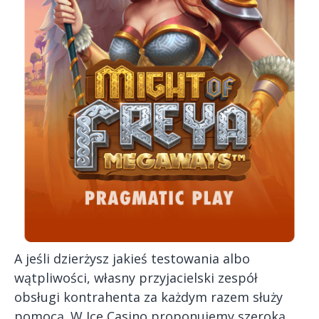
A jeśli dzierżysz jakieś testowania albo
wątpliwości, własny przyjacielski zespół
obsługi kontrahenta za każdym razem służy
pomocą. W Ice Casino proponujemy szeroką