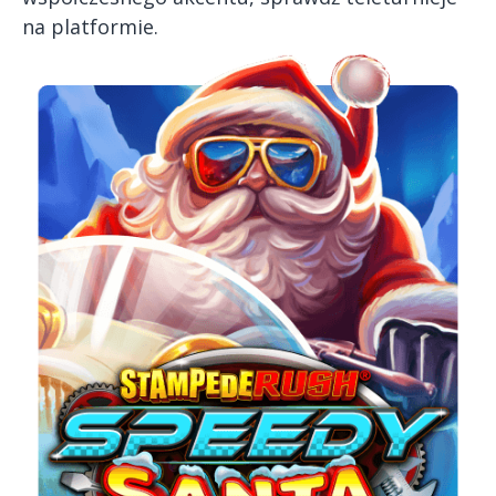
na platformie.