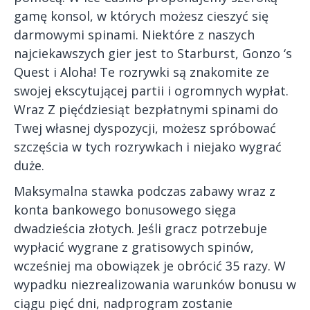
gamę konsol, w których możesz cieszyć się
darmowymi spinami. Niektóre z naszych
najciekawszych gier jest to Starburst, Gonzo ‘s
Quest i Aloha! Te rozrywki są znakomite ze
swojej ekscytującej partii i ogromnych wypłat.
Wraz Z pięćdziesiąt bezpłatnymi spinami do
Twej własnej dyspozycji, możesz spróbować
szczęścia w tych rozrywkach i niejako wygrać
duże.
Maksymalna stawka podczas zabawy wraz z
konta bankowego bonusowego sięga
dwadzieścia złotych. Jeśli gracz potrzebuje
wypłacić wygrane z gratisowych spinów,
wcześniej ma obowiązek je obrócić 35 razy. W
wypadku niezrealizowania warunków bonusu w
ciągu pięć dni, nadprogram zostanie