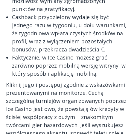
możliwość wymiany zgromadzonych
punktów na gratyfikacyj.
Cashback przydzielony wydaje się być
jednego razu w tygodniu, u dołu warunkami,
że tygodniowa wpłata czystych środków na
profil, wraz z wyłączeniem pozostałych
bonusów, przekracza dwadzieścia €.
Faktycznie, w Ice Casino możesz grać
zarówno poprzez mobilną wersję witryny, w
który sposób i aplikację mobilną.
Kliknij jego i postępuj zgodnie z wskazówkami
prezentowanymi na monitorze. Cechą
szczególną turniejów organizowanych poprzez
Ice Casino jest owo, że powstają ów kredyty w
ścisłej współpracy z dużymi i znakomitymi
twórcami gier hazardowych. Jeśli wyszukujesz
współczesnego akcentu, sprawdź teleturnieje