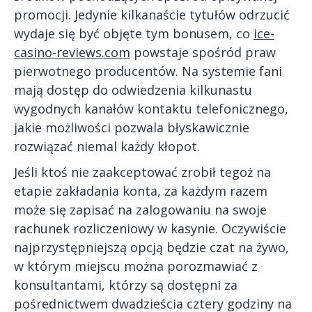
promocji. Jedynie kilkanaście tytułów odrzucić
wydaje się być objęte tym bonusem, co
ice-
casino-reviews.com
powstaje spośród praw
pierwotnego producentów. Na systemie fani
mają dostęp do odwiedzenia kilkunastu
wygodnych kanałów kontaktu telefonicznego,
jakie możliwości pozwala błyskawicznie
rozwiązać niemal każdy kłopot.
Jeśli ktoś nie zaakceptować zrobił tegoż na
etapie zakładania konta, za każdym razem
może się zapisać na zalogowaniu na swoje
rachunek rozliczeniowy w kasynie. Oczywiście
najprzystępniejszą opcją będzie czat na żywo,
w którym miejscu można porozmawiać z
konsultantami, którzy są dostępni za
pośrednictwem dwadzieścia cztery godziny na