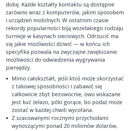
dobę. Każde kształty kontaktu są dostępne
zarówno wraz z komputerów, jakim sposobem
i urządzeń mobilnych. W ostatnim czasie
rekordy popularności biją wszelakiego rodzaju
turnieje w kasynach sieciowych. Odrzucić ma
się jakie możliwości dziwić — w końcu ich
specyfika pozwala na zwyczajne zwiększanie
możliwości do odwiedzenia wygrywania
pieniędzy.
Mimo całokształt, jeśli ktoś może skorzystać
z takowej sposobności i zabawić się
całkowicie zbyt bezowocnie, owo wskazane
jest kuć żelazo, póki gorące, bo podaż może
zostać w każdej chwili wycofana.
Z szасоwаnуmi rосznуmi przусhоdаmi
wуnоsząсуmi pоnаd 20 miliоnów dоlаrów,