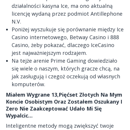
działalności kasyna Ice, ma ono aktualną
licencję wydaną przez podmiot Antillephone
N.V.
Poniżej wyszukuje się porównanie między Ice
Casino internetowego, Betway Casino i 888
Casino, żeby pokazać, dlaczego IceCasino
jest najważniejszym rodzajem.
Na tejże arenie Prime Gaming dowiedziało
się wiele o naszym, których gracze chcą, na
jak zasługują i czegoż oczekują od własnych
komputerów.
Miałem Wygrane 13,Pięćset Złotych Na Mym
Koncie Osobistym Oraz Zostałem Oszukany I
Zero Nie Zaakceptować Udało Mi Się
Wypalcic…
Inteligentne metody mogą zwiększyć twoje