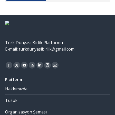
Türk Dünyası Birlik Platformu
E-mail: turkdunyasibirlik@gmail.com
Find us on:
Facebook
X
YouTube
Rss
Linkedin
Instagram
Mail
page
page
page
page
page
page
page
Platform
opens
opens
opens
opens
opens
opens
opens
in
in
in
in
in
in
in
Hakkımızda
new
new
new
new
new
new
new
Tüzük
window
window
window
window
window
window
window
Organizasyon Şeması