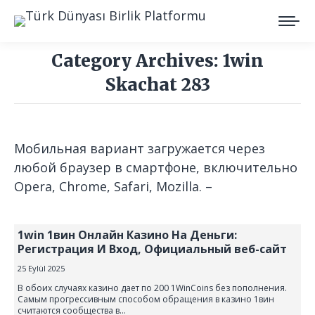
Category Archives:
1win
Skachat 283
You are here:
Мобильная вариант загружается через
любой браузер в смартфоне, включительно
Opera, Chrome, Safari, Mozilla. –
1win 1вин Онлайн Казино На Деньги:
Регистрация И Вход, Официальный веб-сайт
25 Eylül 2025
В обоих случаях казино дает по 200 1WinCoins без пополнения.
Самым прогрессивным способом обращения в казино 1вин
считаются сообщества в…