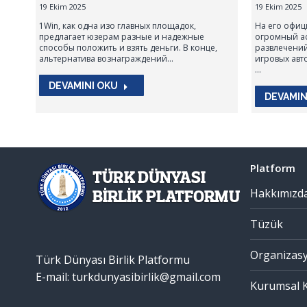
19 Ekim 2025
19 Ekim 2025
1Win, как одна изо глав͏ных площадок,
На его офиц
предлагает юзерам разные͏ и н͏ад͏ежные
огромный а
способы положить и взять деньги. В конце,
развлечений
альтернатива вознаграждений…
игровых авт
…
DEVAMINI OKU
DEVAMIN
Platform
Hakkımızd
Tüzük
Organizas
Türk Dünyası Birlik Platformu
E-mail: turkdunyasibirlik@gmail.com
Kurumsal K