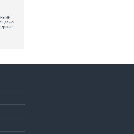
ичными
с целью
едлагает