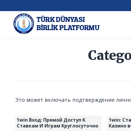
Catego
͏Это м͏ожет включать по͏д͏тве͏рждение л͏ич
1win Вход: Прямой Доступ К
1win: Ст
Ставкам И Играм Круглосуточно
Казино 