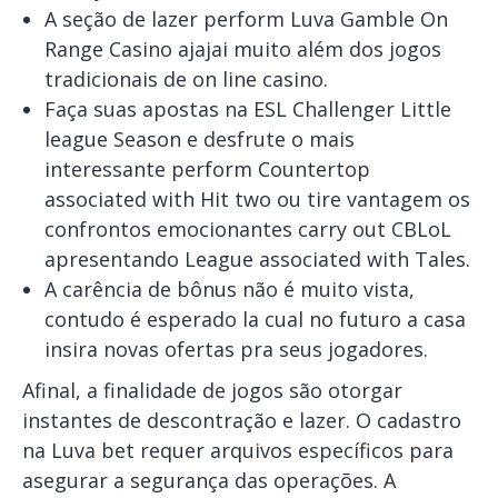
A seção de lazer perform Luva Gamble On
Range Casino ajajai muito além dos jogos
tradicionais de on line casino.
Faça suas apostas na ESL Challenger Little
league Season e desfrute o mais
interessante perform Countertop
associated with Hit two ou tire vantagem os
confrontos emocionantes carry out CBLoL
apresentando League associated with Tales.
A carência de bônus não é muito vista,
contudo é esperado la cual no futuro a casa
insira novas ofertas pra seus jogadores.
Afinal, a finalidade de jogos são otorgar
instantes de descontração e lazer. O cadastro
na Luva bet requer arquivos específicos para
asegurar a segurança das operações. A