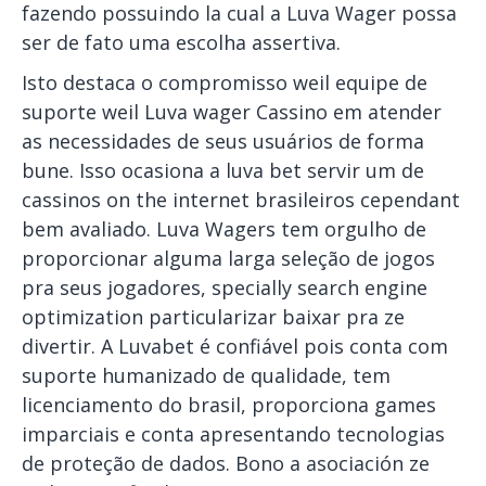
fazendo possuindo la cual a Luva Wager possa
ser de fato uma escolha assertiva.
Isto destaca o compromisso weil equipe de
suporte weil Luva wager Cassino em atender
as necessidades de seus usuários de forma
bune. Isso ocasiona a luva bet servir um de
cassinos on the internet brasileiros cependant
bem avaliado. Luva Wagers tem orgulho de
proporcionar alguma larga seleção de jogos
pra seus jogadores, specially search engine
optimization particularizar baixar pra ze
divertir. A Luvabet é confiável pois conta com
suporte humanizado de qualidade, tem
licenciamento do brasil, proporciona games
imparciais e conta apresentando tecnologias
de proteção de dados. Bono a asociación ze