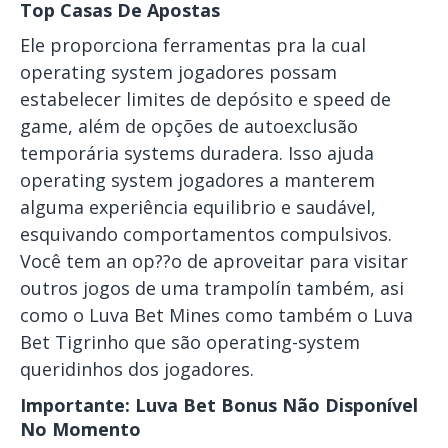
Top Casas De Apostas
Ele proporciona ferramentas pra la cual
operating system jogadores possam
estabelecer limites de depósito e speed de
game, além de opções de autoexclusão
temporária systems duradera. Isso ajuda
operating system jogadores a manterem
alguma experiência equilibrio e saudável,
esquivando comportamentos compulsivos.
Você tem an op??o de aproveitar para visitar
outros jogos de uma trampolín também, asi
como o Luva Bet Mines como também o Luva
Bet Tigrinho que são operating-system
queridinhos dos jogadores.
Importante: Luva Bet Bonus Não Disponível
No Momento