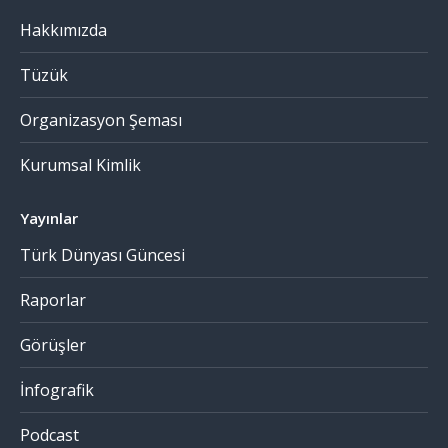
opens
opens
opens
opens
opens
opens
opens
in
in
in
in
in
in
in
Hakkımızda
new
new
new
new
new
new
new
Tüzük
window
window
window
window
window
window
window
Organizasyon Şeması
Kurumsal Kimlik
Yayınlar
Türk Dünyası Güncesi
Raporlar
Görüşler
İnfografik
Podcast