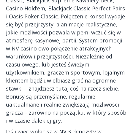
Classic, Blackjack Supreme Kawalery Deck,
Casino Hold’em, Blackjack Classic Perfect Pairs
i Oasis Poker Classic. Połączenie konsol wydaje
się być przejrzysty, a animacje realistyczne,
jakie możliwości pozwala w pełni wczuć się w
atmosferę kasynowej partii. System promocji
w NV casino owo połączenie atrakcyjnych
warunków i przejrzystości. Niezależnie od
czasu owego, lub jesteś świeżym
użytkownikiem, graczem sportowym, lojalnym
klientem bądź uwielbiasz grać na ogromne
stawki – znajdziesz tutaj coś na rzecz siebie.
Bonusy są przemyślane, regularnie
uaktualniane i realnie zwiększają możliwości
gracza – zarówno na początku, w który sposób
i w czasie dalekiej gry.
Jeśli więc wpłacisz w NV 3 depozyty w