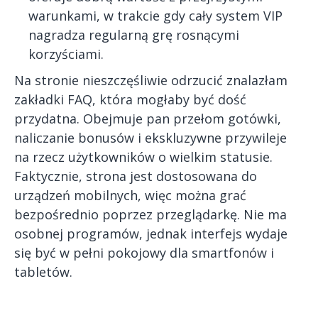
warunkami, w trakcie gdy cały system VIP
nagradza regularną grę rosnącymi
korzyściami.
Na stronie nieszczęśliwie odrzucić znalazłam
zakładki FAQ, która mogłaby być dość
przydatna. Obejmuje pan przełom gotówki,
naliczanie bonusów i ekskluzywne przywileje
na rzecz użytkowników o wielkim statusie.
Faktycznie, strona jest dostosowana do
urządzeń mobilnych, więc można grać
bezpośrednio poprzez przeglądarkę. Nie ma
osobnej programów, jednak interfejs wydaje
się być w pełni pokojowy dla smartfonów i
tabletów.