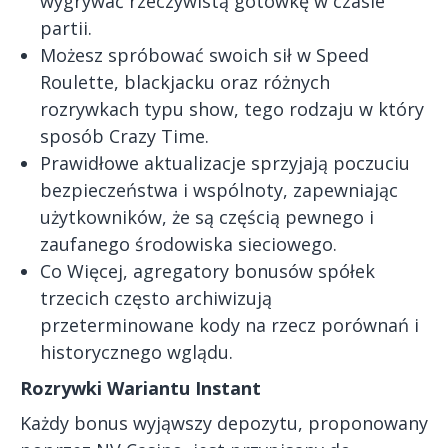
wygrywać rzeczywistą gotówkę w czasie
partii.
Możesz spróbować swoich sił w Speed
Roulette, blackjacku oraz różnych
rozrywkach typu show, tego rodzaju w który
sposób Crazy Time.
Prawidłowe aktualizacje sprzyjają poczuciu
bezpieczeństwa i wspólnoty, zapewniając
użytkowników, że są częścią pewnego i
zaufanego środowiska sieciowego.
Co Więcej, agregatory bonusów spółek
trzecich często archiwizują
przeterminowane kody na rzecz porównań i
historycznego wglądu.
Rozrywki Wariantu Instant
Każdy bonus wyjąwszy depozytu, proponowany