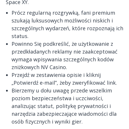
Space XY.
Prócz regularną rozgrywką, fani premium
szukają luksusowych możliwości niskich i
szczególnych wydarzeń, które rozpoznają ich
status.
Powinno Się podkreślić, że użytkowanie z
przedkładanych reklamy nie zaakceptować
wymaga wpisywania szczególnych kodów
zniżkowych NV Casino.
Przejdź w zestawienia opisie i kliknij
„Potwierdź e-mail”, żeby zweryfikować link.
Bierzemy u dołu uwagę przede wszelkim
poziom bezpieczeństwa i uczciwości,
analizując statut, politykę prywatności i
narzędzia zabezpieczające wiadomości dla
osób fizycznych i wyniki gier.