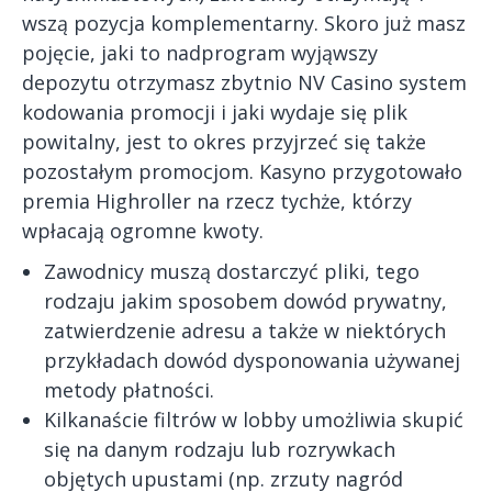
wszą pozycja komplementarny. Skoro już masz
pojęcie, jaki to nadprogram wyjąwszy
depozytu otrzymasz zbytnio NV Casino system
kodowania promocji i jaki wydaje się plik
powitalny, jest to okres przyjrzeć się także
pozostałym promocjom. Kasyno przygotowało
premia Highroller na rzecz tychże, którzy
wpłacają ogromne kwoty.
Zawodnicy muszą dostarczyć pliki, tego
rodzaju jakim sposobem dowód prywatny,
zatwierdzenie adresu a także w niektórych
przykładach dowód dysponowania używanej
metody płatności.
Kilkanaście filtrów w lobby umożliwia skupić
się na danym rodzaju lub rozrywkach
objętych upustami (np. zrzuty nagród