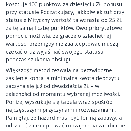
kosztuje 100 punktów za dziesięciu ZŁ bonusu
przy statusie Początkujący, jakkolwiek tuż przy
statusie Mityczny wartość ta wzrasta do 25 ZŁ
za tę samą liczbę punktów. Owo priorytetowe
pomoc umożliwia, że gracze o szlachetnej
wartości przenigdy nie zaakceptować muszą
czekać oraz wyjaśniać swojego statusu
podczas szukania obsługi.
Większość metod zezwala na bezzwłoczne
zasilenie konta, a minimalna kwota depozytu
zaczyna się już od dwadzieścia ZŁ – w
zależności od momentu wybranej możliwości.
Poniżej wyszukuje się tabela wraz spośród
najczęstszymi przyczynami i rozwiązaniami.
Pamiętaj, że hazard musi być formą zabawy, a
odrzucić zaakceptować rodzajem na zarabianie