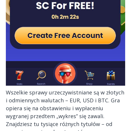
Wszelkie sprawy urzeczywistniane są w złotych
i odmiennych walutach – EUR, USD i BTC. Gra
opiera się na obstawieniu i wypłaceniu
wygranej przedtem „wykres” się zawali.
Znajdziesz tu tysiące różnych tytułów – od