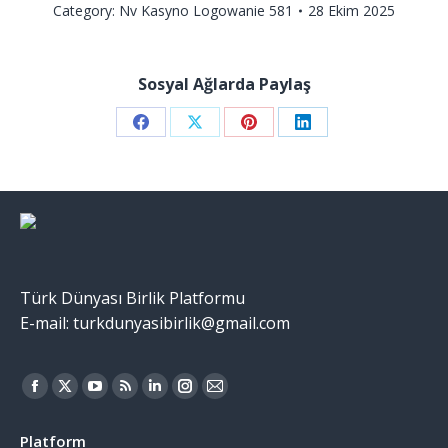
Category:
Nv Kasyno Logowanie 581
28 Ekim 2025
Sosyal Ağlarda Paylaş
Share
Share
Share
Share
on
on
on
on
Facebook
X
Pinterest
LinkedIn
Türk Dünyası Birlik Platformu
E-mail: turkdunyasibirlik@gmail.com
Find us on:
Facebook
X
YouTube
Rss
Linkedin
Instagram
Mail
page
page
page
page
page
page
page
Platform