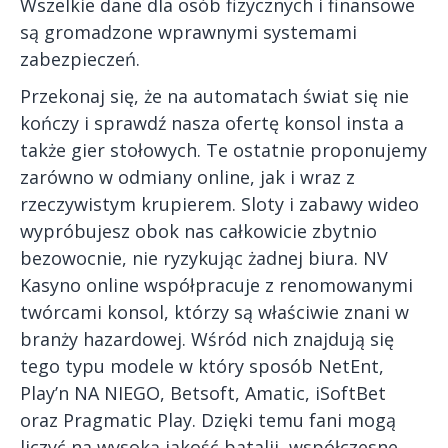
Wszelkie dane dla osób fizycznych i finansowe
są gromadzone wprawnymi systemami
zabezpieczeń.
Przekonaj się, że na automatach świat się nie
kończy i sprawdź nasza ofertę konsol insta a
także gier stołowych. Te ostatnie proponujemy
zarówno w odmiany online, jak i wraz z
rzeczywistym krupierem. Sloty i zabawy wideo
wypróbujesz obok nas całkowicie zbytnio
bezowocnie, nie ryzykując żadnej biura. NV
Kasyno online współpracuje z renomowanymi
twórcami konsol, którzy są właściwie znani w
branży hazardowej. Wśród nich znajdują się
tego typu modele w który sposób NetEnt,
Play’n NA NIEGO, Betsoft, Amatic, iSoftBet
oraz Pragmatic Play. Dzięki temu fani mogą
liczyć na wysoką jakość batalii, współczesne