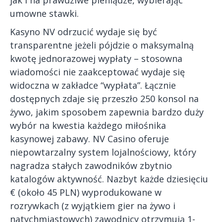
jak i na prawdziwe pieniądze, wybierając
umowne stawki.
Kasyno NV odrzucić wydaje się być
transparentne jeżeli pójdzie o maksymalną
kwotę jednorazowej wypłaty – stosowna
wiadomości nie zaakceptować wydaje się
widoczna w zakładce “wypłata”. Łącznie
dostępnych zdaje się przeszło 250 konsol na
żywo, jakim sposobem zapewnia bardzo duży
wybór na kwestia każdego miłośnika
kasynowej zabawy. NV Casino oferuje
niepowtarzalny system lojalnościowy, który
nagradza stałych zawodników zbytnio
katalogów aktywność. Nazbyt każde dziesięciu
€ (około 45 PLN) wyprodukowane w
rozrywkach (z wyjątkiem gier na żywo i
natychmiastowych) zawodnicy otrzymują 1-