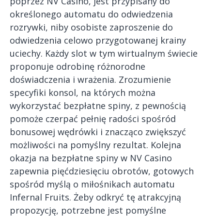
poprzez NV Casino, jest przypisany do
określonego automatu do odwiedzenia
rozrywki, niby osobiste zaproszenie do
odwiedzenia celowo przygotowanej krainy
uciechy. Każdy slot w tym wirtualnym świecie
proponuje odrobinę różnorodne
doświadczenia i wrażenia. Zrozumienie
specyfiki konsol, na których można
wykorzystać bezpłatne spiny, z pewnością
pomoże czerpać pełnię radości spośród
bonusowej wędrówki i znacząco zwiększyć
możliwości na pomyślny rezultat. Kolejna
okazja na bezpłatne spiny w NV Casino
zapewnia pięćdziesięciu obrotów, gotowych
spośród myślą o miłośnikach automatu
Infernal Fruits. Żeby odkryć tę atrakcyjną
propozycję, potrzebne jest pomyślne