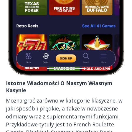
Istotne Wiadomości O Naszym Własnym
Kasynie
Można grać zarówno w kategorie klasyczne, w
jaki sposób i prędkie, a także w nowoczesne
odmiany wraz z suplementarnymi funkcjami.
Przykładowe tytuły jest to French Roulette