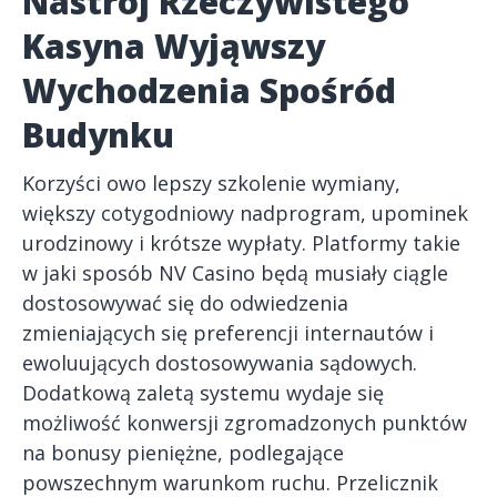
Nastrój Rzeczywistego
Kasyna Wyjąwszy
Wychodzenia Spośród
Budynku
Korzyści owo lepszy szkolenie wymiany,
większy cotygodniowy nadprogram, upominek
urodzinowy i krótsze wypłaty. Platformy takie
w jaki sposób NV Casino będą musiały ciągle
dostosowywać się do odwiedzenia
zmieniających się preferencji internautów i
ewoluujących dostosowywania sądowych.
Dodatkową zaletą systemu wydaje się
możliwość konwersji zgromadzonych punktów
na bonusy pieniężne, podlegające
powszechnym warunkom ruchu. Przelicznik