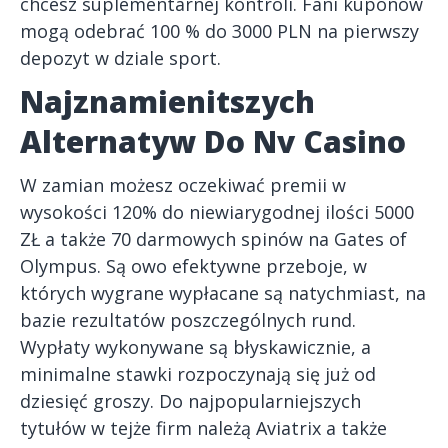
chcesz suplementarnej kontroli. Fani kuponów
mogą odebrać 100 % do 3000 PLN na pierwszy
depozyt w dziale sport.
Najznamienitszych
Alternatyw Do Nv Casino
W zamian możesz oczekiwać premii w
wysokości 120% do niewiarygodnej ilości 5000
ZŁ a także 70 darmowych spinów na Gates of
Olympus. Są owo efektywne przeboje, w
których wygrane wypłacane są natychmiast, na
bazie rezultatów poszczególnych rund.
Wypłaty wykonywane są błyskawicznie, a
minimalne stawki rozpoczynają się już od
dziesięć groszy. Do najpopularniejszych
tytułów w tejże firm należą Aviatrix a także