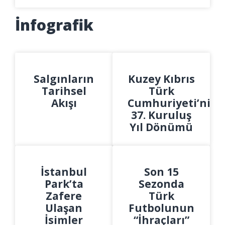
İnfografik
Salgınların
Kuzey Kıbrıs
Tarihsel
Türk
Akışı
Cumhuriyeti’nin
37. Kuruluş
Yıl Dönümü
İstanbul
Son 15
Park’ta
Sezonda
Zafere
Türk
Ulaşan
Futbolunun
İsimler
“İhraçları”