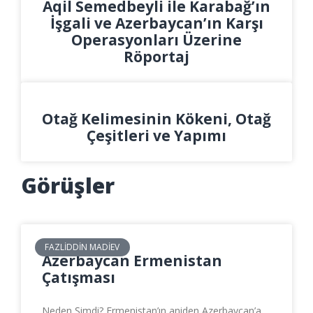
Aqil Semedbeyli ile Karabağ’ın
İşgali ve Azerbaycan’ın Karşı
Operasyonları Üzerine
Röportaj
Otağ Kelimesinin Kökeni, Otağ
Çeşitleri ve Yapımı
Görüşler
FAZLIDDIN MADIEV
Azerbaycan Ermenistan
Çatışması
Neden Şimdi? Ermenistan’ın aniden Azerbaycan’a